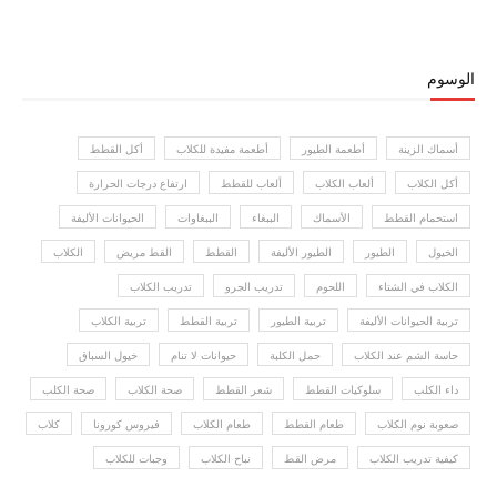
الوسوم
أسماك الزينة
أطعمة الطيور
أطعمة مفيدة للكلاب
أكل القطط
أكل الكلاب
ألعاب الكلاب
ألعاب للقطط
ارتفاع درجات الحرارة
استحمام القطط
الأسماك
الببغاء
الببغاوات
الحيوانات الأليفة
الخيول
الطيور
الطيور الأليفة
القطط
القط مريض
الكلاب
الكلاب في الشتاء
اللحوم
تدريب الجرو
تدريب الكلاب
تربية الحيوانات الأليفة
تربية الطيور
تربية القطط
تربية الكلاب
حاسة الشم عند الكلاب
حمل الكلبة
حيوانات لا تنام
خيول السباق
داء الكلب
سلوكيات القطط
شعر القطط
صحة الكلاب
صحة الكلب
صعوبة نوم الكلاب
طعام القطط
طعام الكلاب
فيروس كورونا
كلاب
كيفية تدريب الكلاب
مرض القط
نباح الكلاب
وجبات للكلاب