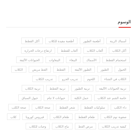
الوسوم
أسماك الزينة
أطعمة الطيور
أطعمة مفيدة للكلاب
أكل القطط
أكل الكلاب
ألعاب الكلاب
ألعاب للقطط
ارتفاع درجات الحرارة
استحمام القطط
الأسماك
الببغاء
الببغاوات
الحيوانات الأليفة
الخيول
الطيور
الطيور الأليفة
القطط
القط مريض
الكلاب
الكلاب في الشتاء
اللحوم
تدريب الجرو
تدريب الكلاب
تربية الحيوانات الأليفة
تربية الطيور
تربية القطط
تربية الكلاب
حاسة الشم عند الكلاب
حمل الكلبة
حيوانات لا تنام
خيول السباق
داء الكلب
سلوكيات القطط
شعر القطط
صحة الكلاب
صحة الكلب
صعوبة نوم الكلاب
طعام القطط
طعام الكلاب
فيروس كورونا
كلاب
كيفية تدريب الكلاب
مرض القط
نباح الكلاب
وجبات للكلاب