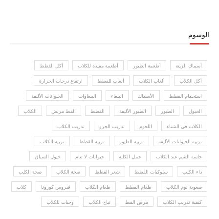
الوسوم
أسماك الزينة
أطعمة الطيور
أطعمة مفيدة للكلاب
أكل القطط
أكل الكلاب
ألعاب الكلاب
ألعاب للقطط
ارتفاع درجات الحرارة
استحمام القطط
الأسماك
الببغاء
الببغاوات
الحيوانات الأليفة
الخيول
الطيور
الطيور الأليفة
القطط
القط مريض
الكلاب
الكلاب في الشتاء
اللحوم
تدريب الجرو
تدريب الكلاب
تربية الحيوانات الأليفة
تربية الطيور
تربية القطط
تربية الكلاب
حاسة الشم عند الكلاب
حمل الكلبة
حيوانات لا تنام
خيول السباق
داء الكلب
سلوكيات القطط
شعر القطط
صحة الكلاب
صحة الكلب
صعوبة نوم الكلاب
طعام القطط
طعام الكلاب
فيروس كورونا
كلاب
كيفية تدريب الكلاب
مرض القط
نباح الكلاب
وجبات للكلاب