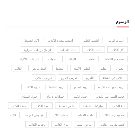
الوسوم
أسماك الزينة
أطعمة الطيور
أطعمة مفيدة للكلاب
أكل القطط
أكل الكلاب
ألعاب الكلاب
ألعاب للقطط
ارتفاع درجات الحرارة
استحمام القطط
الأسماك
الببغاء
الببغاوات
الحيوانات الأليفة
الخيول
الطيور
الطيور الأليفة
القطط
القط مريض
الكلاب
الكلاب في الشتاء
اللحوم
تدريب الجرو
تدريب الكلاب
تربية الحيوانات الأليفة
تربية الطيور
تربية القطط
تربية الكلاب
حاسة الشم عند الكلاب
حمل الكلبة
حيوانات لا تنام
خيول السباق
داء الكلب
سلوكيات القطط
شعر القطط
صحة الكلاب
صحة الكلب
صعوبة نوم الكلاب
طعام القطط
طعام الكلاب
فيروس كورونا
كلاب
كيفية تدريب الكلاب
مرض القط
نباح الكلاب
وجبات للكلاب