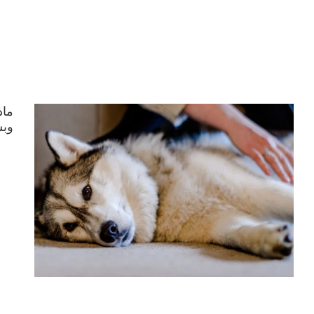
ماذ
وب