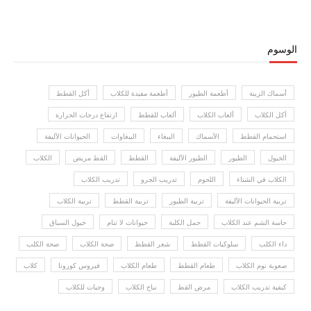
الوسوم
أسماك الزينة
أطعمة الطيور
أطعمة مفيدة للكلاب
أكل القطط
أكل الكلاب
ألعاب الكلاب
ألعاب للقطط
ارتفاع درجات الحرارة
استحمام القطط
الأسماك
الببغاء
الببغاوات
الحيوانات الأليفة
الخيول
الطيور
الطيور الأليفة
القطط
القط مريض
الكلاب
الكلاب في الشتاء
اللحوم
تدريب الجرو
تدريب الكلاب
تربية الحيوانات الأليفة
تربية الطيور
تربية القطط
تربية الكلاب
حاسة الشم عند الكلاب
حمل الكلبة
حيوانات لا تنام
خيول السباق
داء الكلب
سلوكيات القطط
شعر القطط
صحة الكلاب
صحة الكلب
صعوبة نوم الكلاب
طعام القطط
طعام الكلاب
فيروس كورونا
كلاب
كيفية تدريب الكلاب
مرض القط
نباح الكلاب
وجبات للكلاب