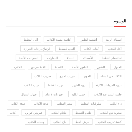
الوسوم
أسماك الزينة
أطعمة الطيور
أطعمة مفيدة للكلاب
أكل القطط
أكل الكلاب
ألعاب الكلاب
ألعاب للقطط
ارتفاع درجات الحرارة
استحمام القطط
الأسماك
الببغاء
الببغاوات
الحيوانات الأليفة
الخيول
الطيور
الطيور الأليفة
القطط
القط مريض
الكلاب
الكلاب في الشتاء
اللحوم
تدريب الجرو
تدريب الكلاب
تربية الحيوانات الأليفة
تربية الطيور
تربية القطط
تربية الكلاب
حاسة الشم عند الكلاب
حمل الكلبة
حيوانات لا تنام
خيول السباق
داء الكلب
سلوكيات القطط
شعر القطط
صحة الكلاب
صحة الكلب
صعوبة نوم الكلاب
طعام القطط
طعام الكلاب
فيروس كورونا
كلاب
كيفية تدريب الكلاب
مرض القط
نباح الكلاب
وجبات للكلاب