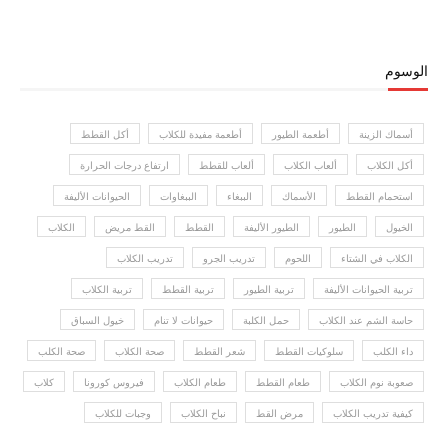
الوسوم
أسماك الزينة
أطعمة الطيور
أطعمة مفيدة للكلاب
أكل القطط
أكل الكلاب
ألعاب الكلاب
ألعاب للقطط
ارتفاع درجات الحرارة
استحمام القطط
الأسماك
الببغاء
الببغاوات
الحيوانات الأليفة
الخيول
الطيور
الطيور الأليفة
القطط
القط مريض
الكلاب
الكلاب في الشتاء
اللحوم
تدريب الجرو
تدريب الكلاب
تربية الحيوانات الأليفة
تربية الطيور
تربية القطط
تربية الكلاب
حاسة الشم عند الكلاب
حمل الكلبة
حيوانات لا تنام
خيول السباق
داء الكلب
سلوكيات القطط
شعر القطط
صحة الكلاب
صحة الكلب
صعوبة نوم الكلاب
طعام القطط
طعام الكلاب
فيروس كورونا
كلاب
كيفية تدريب الكلاب
مرض القط
نباح الكلاب
وجبات للكلاب