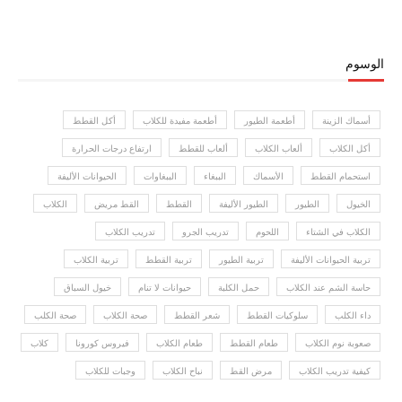
الوسوم
أسماك الزينة
أطعمة الطيور
أطعمة مفيدة للكلاب
أكل القطط
أكل الكلاب
ألعاب الكلاب
ألعاب للقطط
ارتفاع درجات الحرارة
استحمام القطط
الأسماك
الببغاء
الببغاوات
الحيوانات الأليفة
الخيول
الطيور
الطيور الأليفة
القطط
القط مريض
الكلاب
الكلاب في الشتاء
اللحوم
تدريب الجرو
تدريب الكلاب
تربية الحيوانات الأليفة
تربية الطيور
تربية القطط
تربية الكلاب
حاسة الشم عند الكلاب
حمل الكلبة
حيوانات لا تنام
خيول السباق
داء الكلب
سلوكيات القطط
شعر القطط
صحة الكلاب
صحة الكلب
صعوبة نوم الكلاب
طعام القطط
طعام الكلاب
فيروس كورونا
كلاب
كيفية تدريب الكلاب
مرض القط
نباح الكلاب
وجبات للكلاب