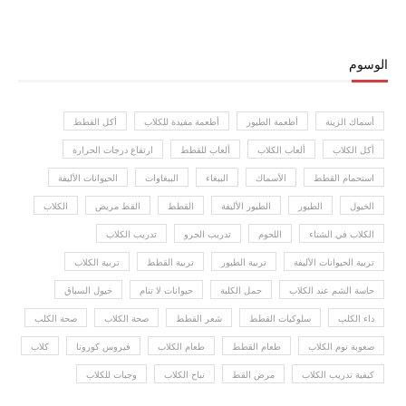
الوسوم
أسماك الزينة
أطعمة الطيور
أطعمة مفيدة للكلاب
أكل القطط
أكل الكلاب
ألعاب الكلاب
ألعاب للقطط
ارتفاع درجات الحرارة
استحمام القطط
الأسماك
الببغاء
الببغاوات
الحيوانات الأليفة
الخيول
الطيور
الطيور الأليفة
القطط
القط مريض
الكلاب
الكلاب في الشتاء
اللحوم
تدريب الجرو
تدريب الكلاب
تربية الحيوانات الأليفة
تربية الطيور
تربية القطط
تربية الكلاب
حاسة الشم عند الكلاب
حمل الكلبة
حيوانات لا تنام
خيول السباق
داء الكلب
سلوكيات القطط
شعر القطط
صحة الكلاب
صحة الكلب
صعوبة نوم الكلاب
طعام القطط
طعام الكلاب
فيروس كورونا
كلاب
كيفية تدريب الكلاب
مرض القط
نباح الكلاب
وجبات للكلاب