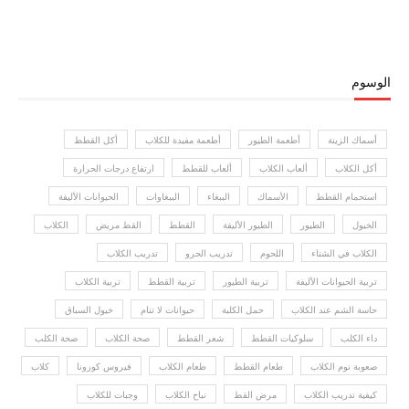
الوسوم
أسماك الزينة
أطعمة الطيور
أطعمة مفيدة للكلاب
أكل القطط
أكل الكلاب
ألعاب الكلاب
ألعاب للقطط
ارتفاع درجات الحرارة
استحمام القطط
الأسماك
الببغاء
الببغاوات
الحيوانات الأليفة
الخيول
الطيور
الطيور الأليفة
القطط
القط مريض
الكلاب
الكلاب في الشتاء
اللحوم
تدريب الجرو
تدريب الكلاب
تربية الحيوانات الأليفة
تربية الطيور
تربية القطط
تربية الكلاب
حاسة الشم عند الكلاب
حمل الكلبة
حيوانات لا تنام
خيول السباق
داء الكلب
سلوكيات القطط
شعر القطط
صحة الكلاب
صحة الكلب
صعوبة نوم الكلاب
طعام القطط
طعام الكلاب
فيروس كورونا
كلاب
كيفية تدريب الكلاب
مرض القط
نباح الكلاب
وجبات للكلاب