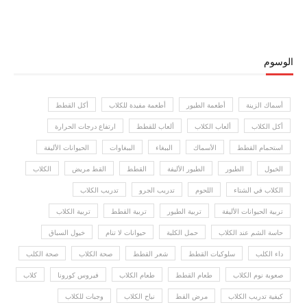
الوسوم
أسماك الزينة
أطعمة الطيور
أطعمة مفيدة للكلاب
أكل القطط
أكل الكلاب
ألعاب الكلاب
ألعاب للقطط
ارتفاع درجات الحرارة
استحمام القطط
الأسماك
الببغاء
الببغاوات
الحيوانات الأليفة
الخيول
الطيور
الطيور الأليفة
القطط
القط مريض
الكلاب
الكلاب في الشتاء
اللحوم
تدريب الجرو
تدريب الكلاب
تربية الحيوانات الأليفة
تربية الطيور
تربية القطط
تربية الكلاب
حاسة الشم عند الكلاب
حمل الكلبة
حيوانات لا تنام
خيول السباق
داء الكلب
سلوكيات القطط
شعر القطط
صحة الكلاب
صحة الكلب
صعوبة نوم الكلاب
طعام القطط
طعام الكلاب
فيروس كورونا
كلاب
كيفية تدريب الكلاب
مرض القط
نباح الكلاب
وجبات للكلاب