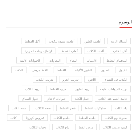
الوسوم
أسماك الزينة
أطعمة الطيور
أطعمة مفيدة للكلاب
أكل القطط
أكل الكلاب
ألعاب الكلاب
ألعاب للقطط
ارتفاع درجات الحرارة
استحمام القطط
الأسماك
الببغاء
الببغاوات
الحيوانات الأليفة
الخيول
الطيور
الطيور الأليفة
القطط
القط مريض
الكلاب
الكلاب في الشتاء
اللحوم
تدريب الجرو
تدريب الكلاب
تربية الحيوانات الأليفة
تربية الطيور
تربية القطط
تربية الكلاب
حاسة الشم عند الكلاب
حمل الكلبة
حيوانات لا تنام
خيول السباق
داء الكلب
سلوكيات القطط
شعر القطط
صحة الكلاب
صحة الكلب
صعوبة نوم الكلاب
طعام القطط
طعام الكلاب
فيروس كورونا
كلاب
كيفية تدريب الكلاب
مرض القط
نباح الكلاب
وجبات للكلاب