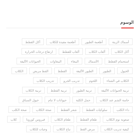
الوسوم
أسماك الزينة
أطعمة الطيور
أطعمة مفيدة للكلاب
أكل القطط
أكل الكلاب
ألعاب الكلاب
ألعاب للقطط
ارتفاع درجات الحرارة
استحمام القطط
الأسماك
الببغاء
الببغاوات
الحيوانات الأليفة
الخيول
الطيور
الطيور الأليفة
القطط
القط مريض
الكلاب
الكلاب في الشتاء
اللحوم
تدريب الجرو
تدريب الكلاب
تربية الحيوانات الأليفة
تربية الطيور
تربية القطط
تربية الكلاب
حاسة الشم عند الكلاب
حمل الكلبة
حيوانات لا تنام
خيول السباق
داء الكلب
سلوكيات القطط
شعر القطط
صحة الكلاب
صحة الكلب
صعوبة نوم الكلاب
طعام القطط
طعام الكلاب
فيروس كورونا
كلاب
كيفية تدريب الكلاب
مرض القط
نباح الكلاب
وجبات للكلاب