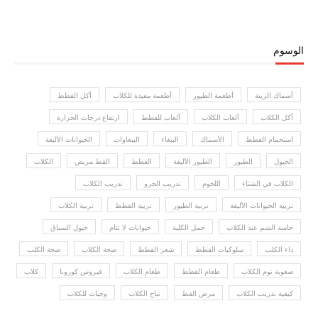
الوسوم
أسماك الزينة
أطعمة الطيور
أطعمة مفيدة للكلاب
أكل القطط
أكل الكلاب
ألعاب الكلاب
ألعاب للقطط
ارتفاع درجات الحرارة
استحمام القطط
الأسماك
الببغاء
الببغاوات
الحيوانات الأليفة
الخيول
الطيور
الطيور الأليفة
القطط
القط مريض
الكلاب
الكلاب في الشتاء
اللحوم
تدريب الجرو
تدريب الكلاب
تربية الحيوانات الأليفة
تربية الطيور
تربية القطط
تربية الكلاب
حاسة الشم عند الكلاب
حمل الكلبة
حيوانات لا تنام
خيول السباق
داء الكلب
سلوكيات القطط
شعر القطط
صحة الكلاب
صحة الكلب
صعوبة نوم الكلاب
طعام القطط
طعام الكلاب
فيروس كورونا
كلاب
كيفية تدريب الكلاب
مرض القط
نباح الكلاب
وجبات للكلاب