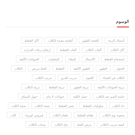
الوسوم
أسماك الزينة
أطعمة الطيور
أطعمة مفيدة للكلاب
أكل القطط
أكل الكلاب
ألعاب الكلاب
ألعاب للقطط
ارتفاع درجات الحرارة
استحمام القطط
الأسماك
الببغاء
الببغاوات
الحيوانات الأليفة
الخيول
الطيور
الطيور الأليفة
القطط
القط مريض
الكلاب
الكلاب في الشتاء
اللحوم
تدريب الجرو
تدريب الكلاب
تربية الحيوانات الأليفة
تربية الطيور
تربية القطط
تربية الكلاب
حاسة الشم عند الكلاب
حمل الكلبة
حيوانات لا تنام
خيول السباق
داء الكلب
سلوكيات القطط
شعر القطط
صحة الكلاب
صحة الكلب
صعوبة نوم الكلاب
طعام القطط
طعام الكلاب
فيروس كورونا
كلاب
كيفية تدريب الكلاب
مرض القط
نباح الكلاب
وجبات للكلاب