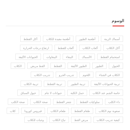
الوسوم
أسماك الزينة
أطعمة الطيور
أطعمة مفيدة للكلاب
أكل القطط
أكل الكلاب
ألعاب الكلاب
ألعاب للقطط
ارتفاع درجات الحرارة
استحمام القطط
الأسماك
الببغاء
الببغاوات
الحيوانات الأليفة
الخيول
الطيور
الطيور الأليفة
القطط
القط مريض
الكلاب
الكلاب في الشتاء
اللحوم
تدريب الجرو
تدريب الكلاب
تربية الحيوانات الأليفة
تربية الطيور
تربية القطط
تربية الكلاب
حاسة الشم عند الكلاب
حمل الكلبة
حيوانات لا تنام
خيول السباق
داء الكلب
سلوكيات القطط
شعر القطط
صحة الكلاب
صحة الكلب
صعوبة نوم الكلاب
طعام القطط
طعام الكلاب
فيروس كورونا
كلاب
كيفية تدريب الكلاب
مرض القط
نباح الكلاب
وجبات للكلاب