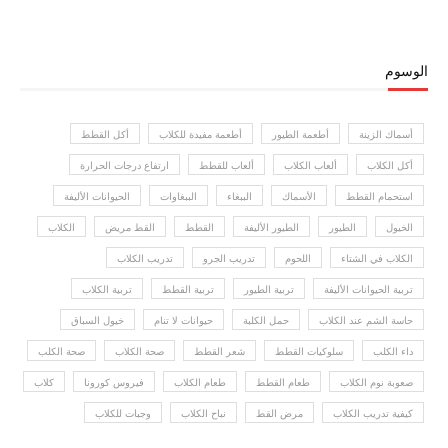
الوسوم
أسماك الزينة
أطعمة الطيور
أطعمة مفيدة للكلاب
أكل القطط
أكل الكلاب
ألعاب الكلاب
ألعاب للقطط
ارتفاع درجات الحرارة
استحمام القطط
الأسماك
الببغاء
الببغاوات
الحيوانات الأليفة
الخيول
الطيور
الطيور الأليفة
القطط
القط مريض
الكلاب
الكلاب في الشتاء
اللحوم
تدريب الجرو
تدريب الكلاب
تربية الحيوانات الأليفة
تربية الطيور
تربية القطط
تربية الكلاب
حاسة الشم عند الكلاب
حمل الكلبة
حيوانات لا تنام
خيول السباق
داء الكلب
سلوكيات القطط
شعر القطط
صحة الكلاب
صحة الكلب
صعوبة نوم الكلاب
طعام القطط
طعام الكلاب
فيروس كورونا
كلاب
كيفية تدريب الكلاب
مرض القط
نباح الكلاب
وجبات للكلاب