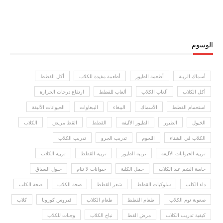
الوسوم
أسماك الزينة
أطعمة الطيور
أطعمة مفيدة للكلاب
أكل القطط
أكل الكلاب
ألعاب الكلاب
ألعاب للقطط
ارتفاع درجات الحرارة
استحمام القطط
الأسماك
الببغاء
الببغاوات
الحيوانات الأليفة
الخيول
الطيور
الطيور الأليفة
القطط
القط مريض
الكلاب
الكلاب في الشتاء
اللحوم
تدريب الجرو
تدريب الكلاب
تربية الحيوانات الأليفة
تربية الطيور
تربية القطط
تربية الكلاب
حاسة الشم عند الكلاب
حمل الكلبة
حيوانات لا تنام
خيول السباق
داء الكلب
سلوكيات القطط
شعر القطط
صحة الكلاب
صحة الكلب
صعوبة نوم الكلاب
طعام القطط
طعام الكلاب
فيروس كورونا
كلاب
كيفية تدريب الكلاب
مرض القط
نباح الكلاب
وجبات للكلاب