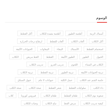
الوسوم
أسماك الزينة
أطعمة الطيور
أطعمة مفيدة للكلاب
أكل القطط
أكل الكلاب
ألعاب الكلاب
ألعاب للقطط
ارتفاع درجات الحرارة
استحمام القطط
الأسماك
الببغاء
الببغاوات
الحيوانات الأليفة
الخيول
الطيور
الطيور الأليفة
القطط
القط مريض
الكلاب
الكلاب في الشتاء
اللحوم
تدريب الجرو
تدريب الكلاب
تربية الحيوانات الأليفة
تربية الطيور
تربية القطط
تربية الكلاب
حاسة الشم عند الكلاب
حمل الكلبة
حيوانات لا تنام
خيول السباق
داء الكلب
سلوكيات القطط
شعر القطط
صحة الكلاب
صحة الكلب
صعوبة نوم الكلاب
طعام القطط
طعام الكلاب
فيروس كورونا
كلاب
كيفية تدريب الكلاب
مرض القط
نباح الكلاب
وجبات للكلاب