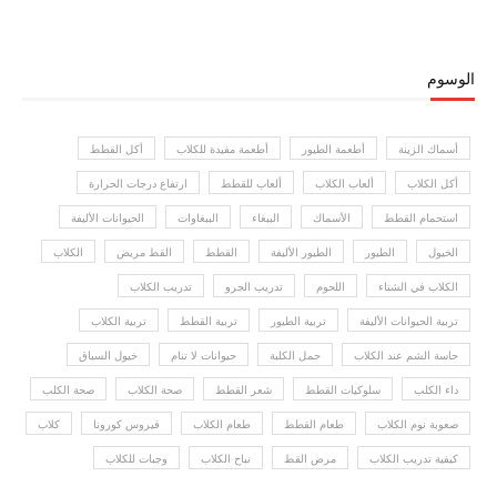
الوسوم
أسماك الزينة
أطعمة الطيور
أطعمة مفيدة للكلاب
أكل القطط
أكل الكلاب
ألعاب الكلاب
ألعاب للقطط
ارتفاع درجات الحرارة
استحمام القطط
الأسماك
الببغاء
الببغاوات
الحيوانات الأليفة
الخيول
الطيور
الطيور الأليفة
القطط
القط مريض
الكلاب
الكلاب في الشتاء
اللحوم
تدريب الجرو
تدريب الكلاب
تربية الحيوانات الأليفة
تربية الطيور
تربية القطط
تربية الكلاب
حاسة الشم عند الكلاب
حمل الكلبة
حيوانات لا تنام
خيول السباق
داء الكلب
سلوكيات القطط
شعر القطط
صحة الكلاب
صحة الكلب
صعوبة نوم الكلاب
طعام القطط
طعام الكلاب
فيروس كورونا
كلاب
كيفية تدريب الكلاب
مرض القط
نباح الكلاب
وجبات للكلاب