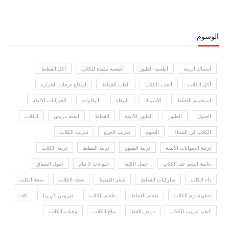
الوسوم
أسماك الزينة
أطعمة الطيور
أطعمة مفيدة للكلاب
أكل القطط
أكل الكلاب
ألعاب الكلاب
ألعاب للقطط
ارتفاع درجات الحرارة
استحمام القطط
الأسماك
الببغاء
الببغاوات
الحيوانات الأليفة
الخيول
الطيور
الطيور الأليفة
القطط
القط مريض
الكلاب
الكلاب في الشتاء
اللحوم
تدريب الجرو
تدريب الكلاب
تربية الحيوانات الأليفة
تربية الطيور
تربية القطط
تربية الكلاب
حاسة الشم عند الكلاب
حمل الكلبة
حيوانات لا تنام
خيول السباق
داء الكلب
سلوكيات القطط
شعر القطط
صحة الكلاب
صحة الكلب
صعوبة نوم الكلاب
طعام القطط
طعام الكلاب
فيروس كورونا
كلاب
كيفية تدريب الكلاب
مرض القط
نباح الكلاب
وجبات للكلاب