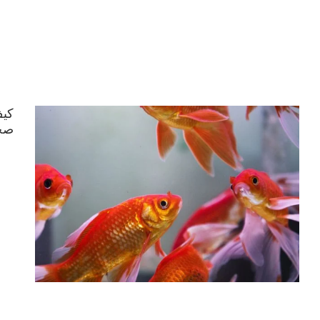
كيف
صح