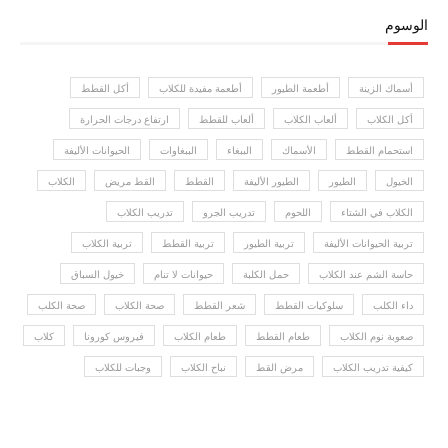
الوسوم
أسماك الزينة
أطعمة الطيور
أطعمة مفيدة للكلاب
أكل القطط
أكل الكلاب
ألعاب الكلاب
ألعاب للقطط
ارتفاع درجات الحرارة
استحمام القطط
الأسماك
الببغاء
الببغاوات
الحيوانات الأليفة
الخيول
الطيور
الطيور الأليفة
القطط
القط مريض
الكلاب
الكلاب في الشتاء
اللحوم
تدريب الجرو
تدريب الكلاب
تربية الحيوانات الأليفة
تربية الطيور
تربية القطط
تربية الكلاب
حاسة الشم عند الكلاب
حمل الكلبة
حيوانات لا تنام
خيول السباق
داء الكلب
سلوكيات القطط
شعر القطط
صحة الكلاب
صحة الكلب
صعوبة نوم الكلاب
طعام القطط
طعام الكلاب
فيروس كورونا
كلاب
كيفية تدريب الكلاب
مرض القط
نباح الكلاب
وجبات للكلاب