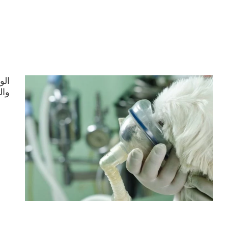
الو
وال