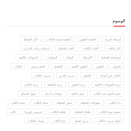
الوسوم
أسماك الزينة
أطعمة الطيور
أطعمة مفيدة للكلاب
أكل القطط
أكل الكلاب
ألعاب الكلاب
ألعاب للقطط
ارتفاع درجات الحرارة
استحمام القطط
الأسماك
الببغاء
الببغاوات
الحيوانات الأليفة
الخيول
الطيور
الطيور الأليفة
القطط
القط مريض
الكلاب
الكلاب في الشتاء
اللحوم
تدريب الجرو
تدريب الكلاب
تربية الحيوانات الأليفة
تربية الطيور
تربية القطط
تربية الكلاب
حاسة الشم عند الكلاب
حمل الكلبة
حيوانات لا تنام
خيول السباق
داء الكلب
سلوكيات القطط
شعر القطط
صحة الكلاب
صحة الكلب
صعوبة نوم الكلاب
طعام القطط
طعام الكلاب
فيروس كورونا
كلاب
كيفية تدريب الكلاب
مرض القط
نباح الكلاب
وجبات للكلاب