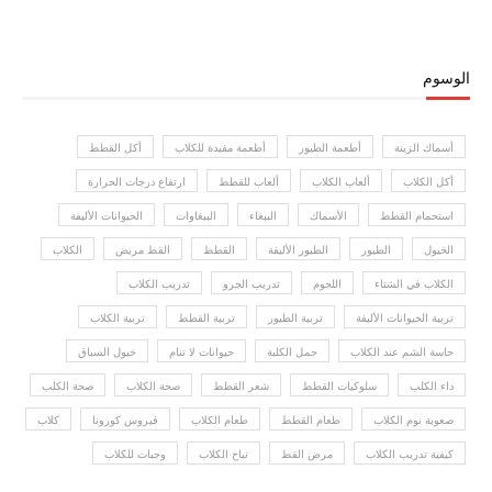
الوسوم
أسماك الزينة
أطعمة الطيور
أطعمة مفيدة للكلاب
أكل القطط
أكل الكلاب
ألعاب الكلاب
ألعاب للقطط
ارتفاع درجات الحرارة
استحمام القطط
الأسماك
الببغاء
الببغاوات
الحيوانات الأليفة
الخيول
الطيور
الطيور الأليفة
القطط
القط مريض
الكلاب
الكلاب في الشتاء
اللحوم
تدريب الجرو
تدريب الكلاب
تربية الحيوانات الأليفة
تربية الطيور
تربية القطط
تربية الكلاب
حاسة الشم عند الكلاب
حمل الكلبة
حيوانات لا تنام
خيول السباق
داء الكلب
سلوكيات القطط
شعر القطط
صحة الكلاب
صحة الكلب
صعوبة نوم الكلاب
طعام القطط
طعام الكلاب
فيروس كورونا
كلاب
كيفية تدريب الكلاب
مرض القط
نباح الكلاب
وجبات للكلاب